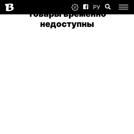
РУ
Товары временно
недоступны