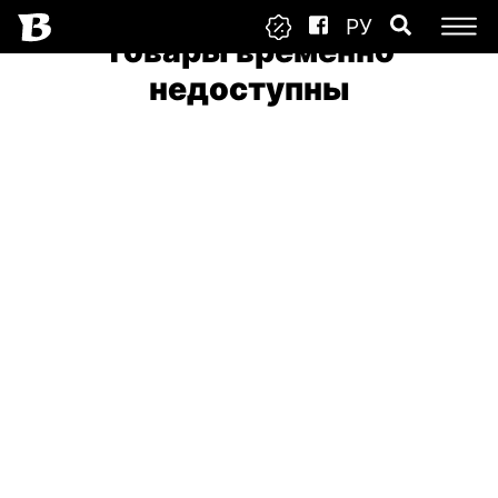
РУ
Товары временно
недоступны