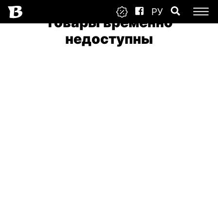
РУ
Товары временно
недоступны