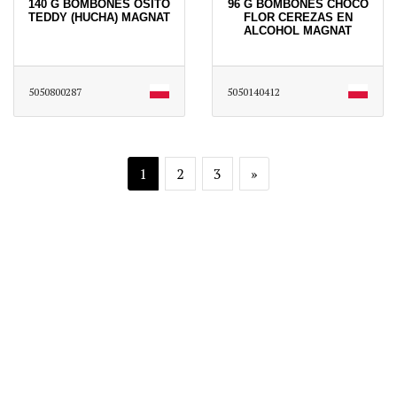
140 G BOMBONES OSITO
96 G BOMBONES CHOCO
TEDDY (HUCHA) MAGNAT
FLOR CEREZAS EN
ALCOHOL MAGNAT
5050800287
5050140412
1
2
3
»