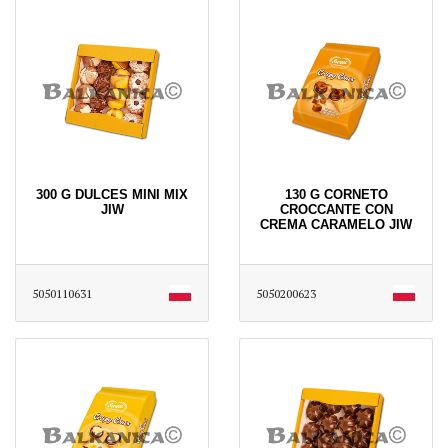
300 G DULCES MINI MIX
130 G CORNETO
JIW
CROCCANTE CON
CREMA CARAMELO JIW
5050110631
5050200623