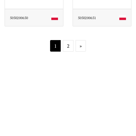
5050200650
5050200651
1
2
»