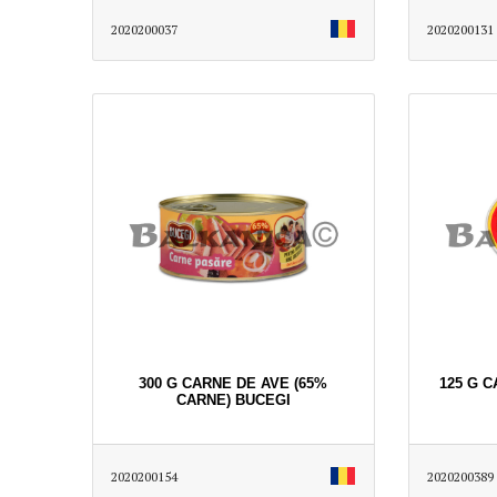
2020200037
2020200131
300 G CARNE DE AVE (65%
125 G 
CARNE) BUCEGI
2020200154
2020200389