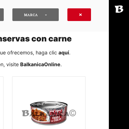
MARCA
nservas con carne
que ofrecemos, haga clic
aquí
․
n, visite
BalkanicaOnline
․