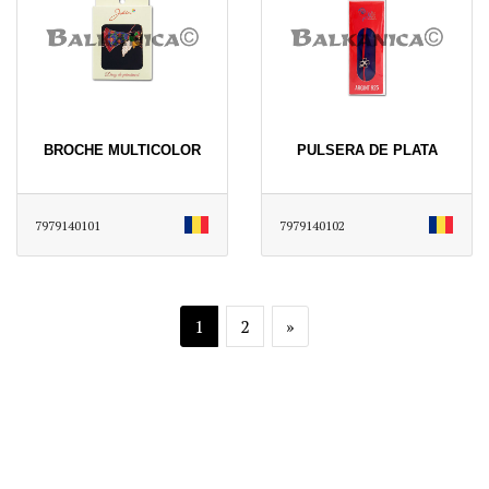
BROCHE MULTICOLOR
PULSERA DE PLATA
7979140101
7979140102
1
2
»