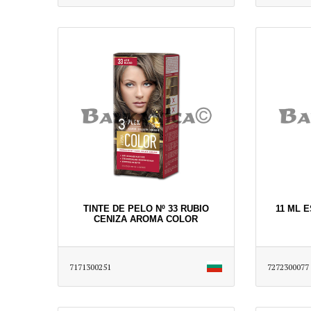
TINTE DE PELO Nº 33 RUBIO
11 ML 
CENIZA AROMA COLOR
7171300251
7272300077