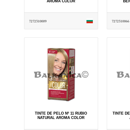
AROMA COLOR
BE
7272310009
7272310066
TINTE DE PELO Nº 11 RUBIO
TINTE D
NATURAL AROMA COLOR