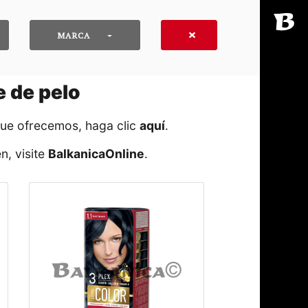
MARCA
e de pelo
que ofrecemos, haga clic
aquí
․
n, visite
BalkanicaOnline
․