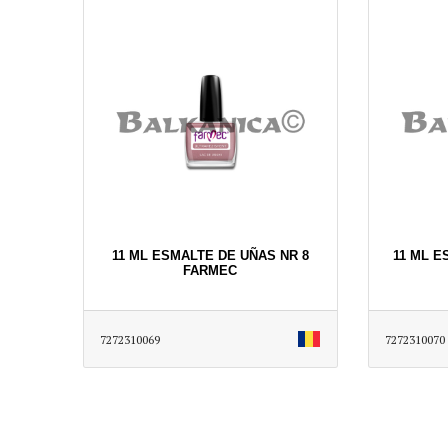
11 ML ESMALTE DE UÑAS NR 8
11 ML E
FARMEC
7272310069
7272310070