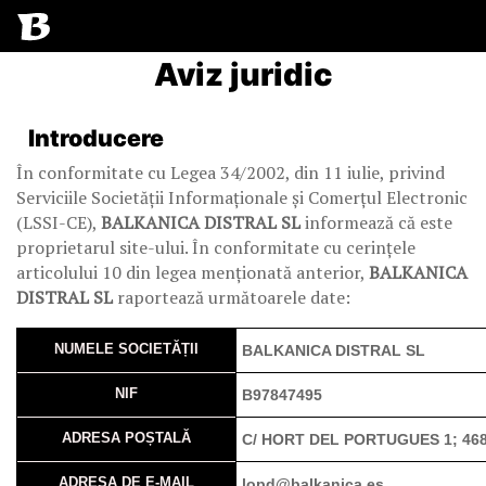
Aviz juridic
Introducere
În conformitate cu Legea 34/2002, din 11 iulie, privind
Serviciile Societății Informaționale și Comerțul Electronic
(LSSI-CE),
BALKANICA DISTRAL SL
informează că este
proprietarul site-ului. În conformitate cu cerințele
articolului 10 din legea menționată anterior,
BALKANICA
DISTRAL SL
raportează următoarele date:
NUMELE SOCIETĂȚII
BALKANICA DISTRAL SL
NIF
B97847495
ADRESA POȘTALĂ
C/ HORT DEL PORTUGUES 1; 468
ADRESA DE E-MAIL
lopd@balkanica.es