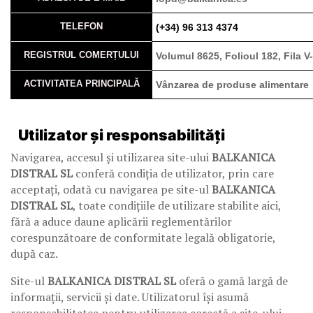
TELEFON
(+34) 96 313 4374
REGISTRUL COMERȚULUI
Volumul 8625, Folioul 182, Fila V-
ACTIVITATEA PRINCIPALĂ
Vânzarea de produse alimentare
Utilizator și responsabilități
Navigarea, accesul și utilizarea site-ului
BALKANICA
DISTRAL SL
conferă condiția de utilizator, prin care
acceptați, odată cu navigarea pe site-ul
BALKANICA
DISTRAL SL
, toate condițiile de utilizare stabilite aici,
fără a aduce daune aplicării reglementărilor
corespunzătoare de conformitate legală obligatorie,
după caz.
Site-ul
BALKANICA DISTRAL SL
oferă o gamă largă de
informații, servicii și date. Utilizatorul își asumă
responsabilitatea pentru utilizarea corectă a site-ului.