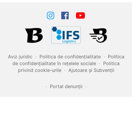
Aviz juridic
‧
Politica de confidențialitate
‧
Politica
de confidențialitate în rețelele sociale
‧
Politica
privind cookie-urile
‧
Ajutoare și Subvenții
‧
Portal denunții
‧
2007‒2026 BALKANICA DISTRAL ©
MADE WITH
BY
OUR TEAM