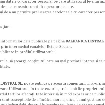
mi datele cu caracter personal pe care utilizatorul le-a furniz
i de a le transmite unui alt operator de date.
ui de a nu permite prelucrarea datelor sale cu caracter person
cțiuni:
r informațiilor deja publicate pe pagina
BALKANICA DISTRAL 
 prin intermediul canalelor Rețelei Sociale.
ublicate în profilul utilizatorului.
nile, să șteargă conținutul care nu mai prezintă interes și să 
litate.
 DISTRAL SL
, poate publica pe aceasta comentarii, link-uri, im
re. Utilizatorul, în toate cazurile, trebuie să fie proprietarul
dul terților afectați. Este interzisă în mod expres orice publica
au sunt susceptibile de a încălca morala, etica, bunul gust sau d
 sau industrială, dreptul la imagine sau legea. În aceste cazuri