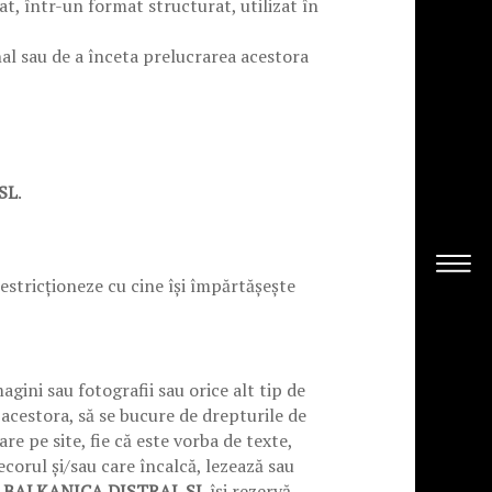
at, într-un format structurat, utilizat în
al sau de a înceta prelucrarea acestora
SL
.
restricționeze cu cine își împărtășește
agini sau fotografii sau orice alt tip de
 acestora, să se bucure de drepturile de
re pe site, fie că este vorba de texte,
ecorul și/sau care încalcă, lezează sau
,
BALKANICA DISTRAL SL
își rezervă