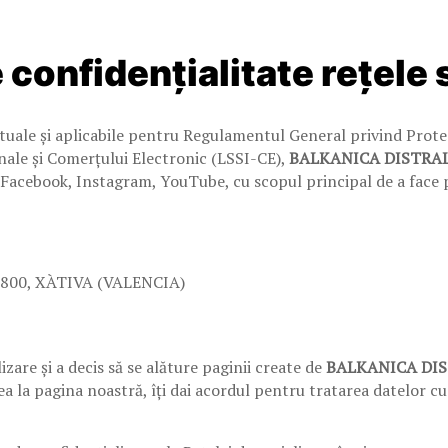
e confidențialitate rețele 
tuale și aplicabile pentru Regulamentul General privind Protec
ionale și Comerțului Electronic (LSSI-CE),
BALKANICA DISTRAL
 Facebook, Instagram, YouTube, cu scopul principal de a face pu
800, XÀTIVA (VALENCIA)
izare și a decis să se alăture paginii create de
BALKANICA DIS
ea la pagina noastră, îți dai acordul pentru tratarea datelor cu