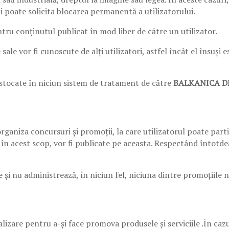
i poate solicita blocarea permanentă a utilizatorului.
tru conținutul publicat în mod liber de către un utilizator.
e sale vor fi cunoscute de alți utilizatori, astfel încât el însuș
i stocate în niciun sistem de tratament de către
BALKANICA D
rganiza concursuri și promoții, la care utilizatorul poate parti
 în acest scop, vor fi publicate pe aceasta. Respectând întotd
și nu administrează, în niciun fel, niciuna dintre promoțiile n
alizare pentru a-și face promova produsele și serviciile .În caz