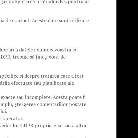
 și configurarea profilului dvs. pentru a-
uia de contact. Aceste date sunt utilizate
 prelucrarea datelor dumneavoastră cu
DPR, trebuie să țineți cont de
pecifice și despre tratarea care a fost
ările efectuate sau planificate ale
nexacte sau incomplete. Acesta poate fi
emplu, ștergerea comentariilor postate
lui.
e operator.
evederilor GDPR propriu-zise sau a altor