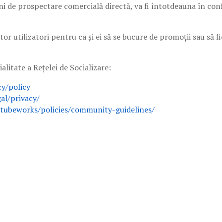
ni de prospectare comercială directă, va fi întotdeauna în con
tor utilizatori pentru ca și ei să se bucure de promoții sau să f
alitate a Rețelei de Socializare:
cy/policy
al/privacy/
ubeworks/policies/community-guidelines/