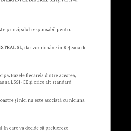
i este principalul responsabil pentru
ISTRAL SL
, dar vor rămâne în Rețeaua de
cipa. Bazele fiecăreia dintre acestea,
eauna LSSI-CE și orice alt standard
oastre și nici nu este asociată cu niciuna
ul în care va decide să prelucreze