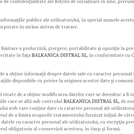
 de confidențialitate ale Rețelei de socializare în sine, precum
informațiile publice ale utilizatorului, în special numele acest
corporate în niciun sistem de tratare.
, limitare a prelucrării, ștergere, portabilitate și opoziție la
ercitate în fața
BALKANICA DISTRAL SL
, în conformitate cu G
de a obține informații despre datele sale cu caracter personal s
țiile disponibile cu privire la originea acestor date și comunic
 vizate de a obține modificarea datelor care se dovedesc a fi i
ile care se află sub controlul
BALKANICA DISTRAL SL
, de ex
ului web care conține date cu caracter personal ale utilizatoru
tul de a limita scopurile tratamentului furnizat inițial de cătr
 datele cu caracter personal ale utilizatorului, cu excepția pr
rul obligatoriu al conservării acestora, în timp și formă.