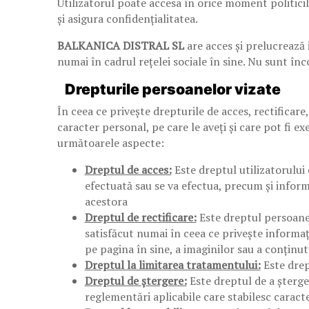
Utilizatorul poate accesa în orice moment politicile
și asigura confidențialitatea.
BALKANICA DISTRAL SL
are acces și prelucrează 
numai în cadrul rețelei sociale în sine. Nu sunt în
Drepturile persoanelor vizate
În ceea ce privește drepturile de acces, rectificare
caracter personal, pe care le aveți și care pot fi ex
următoarele aspecte:
Dreptul de acces:
Este dreptul utilizatorului 
efectuată sau se va efectua, precum și informa
acestora
Dreptul de rectificare:
Este dreptul persoanei
satisfăcut numai în ceea ce privește informați
pe pagina în sine, a imaginilor sau a conținut
Dreptul la limitarea tratamentului:
Este drep
Dreptul de ștergere:
Este dreptul de a șterge
reglementări aplicabile care stabilesc caracte