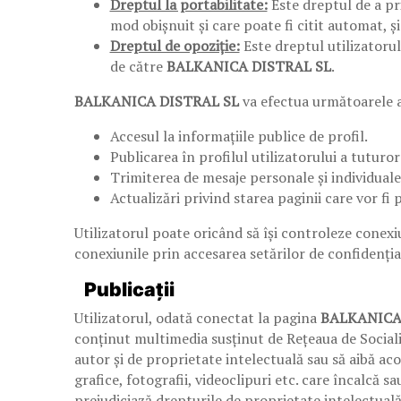
Dreptul la portabilitate:
Este dreptul de a pri
mod obișnuit și care poate fi citit automat, ș
Dreptul de opoziție:
Este dreptul utilizatorul
de către
BALKANICA DISTRAL SL
.
BALKANICA DISTRAL SL
va efectua următoarele a
Accesul la informațiile publice de profil.
Publicarea în profilul utilizatorului a tuturo
Trimiterea de mesaje personale și individuale
Actualizări privind starea paginii care vor fi p
Utilizatorul poate oricând să își controleze conexiu
conexiunile prin accesarea setărilor de confidenția
Publicații
Utilizatorul, odată conectat la pagina
BALKANICA
conținut multimedia susținut de Rețeaua de Socializa
autor și de proprietate intelectuală sau să aibă acor
grafice, fotografii, videoclipuri etc. care încalcă s
prejudiciază drepturile de proprietate intelectuală