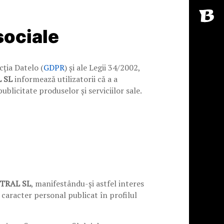
sociale
ția Datelo (
GDPR
) și ale Legii 34/2002,
 SL
informează utilizatorii că a a
blicitate produselor și serviciilor sale.
TRAL SL
, manifestându-și astfel interes
 caracter personal publicat în profilul