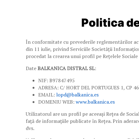
Politica d
În conformitate cu prevederile reglementărilor ac
din 11 iulie, privind Serviciile Societății Informaț
procedat la crearea unui profil pe Rețelele Sociale
Date
BALKANICA DISTRAL SL
:
NIF: B97847495
ADRESA: C/ HORT DEL PORTUGUES 1, CP 46
EMAIL:
lopd@balkanica.es
DOMENIU WEB:
www.balkanica.es
Utilizatorul are un profil pe aceeași Rețea de Social
față de informațiile publicate în Rețea. Prin aderar
dvs.