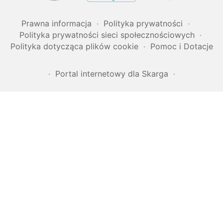
Prawna informacja
‧
Polityka prywatności
‧
Polityka prywatności sieci społecznościowych
‧
Polityka dotycząca plików cookie
‧
Pomoc i Dotacje
‧
Portal internetowy dla Skarga
‧
2007‒2026 BALKANICA DISTRAL ©
MADE WITH
BY
OUR TEAM