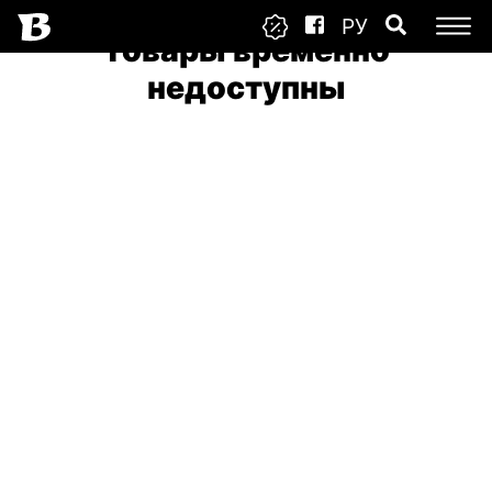
РУ
Товары временно
недоступны