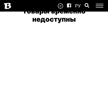
РУ
Товары временно
недоступны