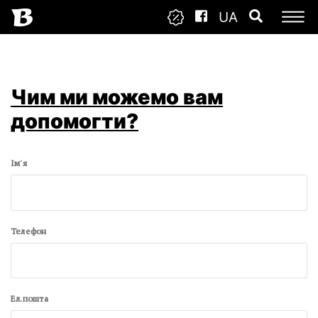
UA
Чим ми можемо вам
допомогти?
Ім'я
Телефон
Ел.пошта