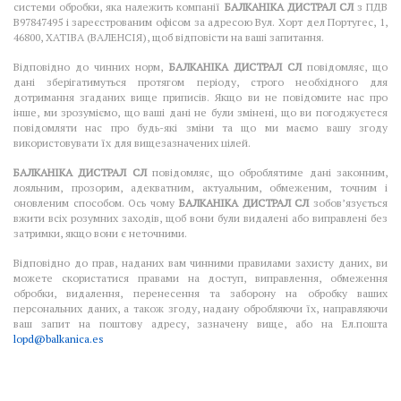
системи обробки, яка належить компанії
БАЛКАНІКА ДИСТРАЛ СЛ
з ПДВ
B97847495 і зареєстрованим офісом за адресою Вул. Хорт дел Португес, 1,
46800, ХАТІВА (ВАЛЕНСІЯ), щоб відповісти на ваші запитання.
Відповідно до чинних норм,
БАЛКАНІКА ДИСТРАЛ СЛ
повідомляє, що
дані зберігатимуться протягом періоду, строго необхідного для
дотримання згаданих вище приписів. Якщо ви не повідомите нас про
інше, ми зрозуміємо, що ваші дані не були змінені, що ви погоджуєтеся
повідомляти нас про будь-які зміни та що ми маємо вашу згоду
використовувати їх для вищезазначених цілей.
БАЛКАНІКА ДИСТРАЛ СЛ
повідомляє, що оброблятиме дані законним,
лояльним, прозорим, адекватним, актуальним, обмеженим, точним і
оновленим способом. Ось чому
БАЛКАНІКА ДИСТРАЛ СЛ
зобов’язується
вжити всіх розумних заходів, щоб вони були видалені або виправлені без
затримки, якщо вони є неточними.
Відповідно до прав, наданих вам чинними правилами захисту даних, ви
можете скористатися правами на доступ, виправлення, обмеження
обробки, видалення, перенесення та заборону на обробку ваших
персональних даних, а також згоду, надану обробляючи їх, направляючи
ваш запит на поштову адресу, зазначену вище, або на Ел.пошта
lopd@balkanica.es