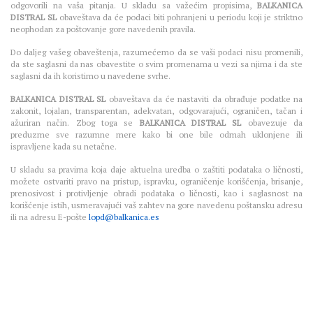
odgovorili na vaša pitanja. U skladu sa važećim propisima,
BALKANICA
DISTRAL SL
obaveštava da će podaci biti pohranjeni u periodu koji je striktno
neophodan za poštovanje gore navedenih pravila.
Do daljeg vašeg obaveštenja, razumećemo da se vaši podaci nisu promenili,
da ste saglasni da nas obavestite o svim promenama u vezi sa njima i da ste
saglasni da ih koristimo u navedene svrhe.
BALKANICA DISTRAL SL
obaveštava da će nastaviti da obrađuje podatke na
zakonit, lojalan, transparentan, adekvatan, odgovarajući, ograničen, tačan i
ažuriran način. Zbog toga se
BALKANICA DISTRAL SL
obavezuje da
preduzme sve razumne mere kako bi one bile odmah uklonjene ili
ispravljene kada su netačne.
U skladu sa pravima koja daje aktuelna uredba o zaštiti podataka o ličnosti,
možete ostvariti pravo na pristup, ispravku, ograničenje korišćenja, brisanje,
prenosivost i protivljenje obradi podataka o ličnosti, kao i saglasnost na
korišćenje istih, usmeravajući vaš zahtev na gore navedenu poštansku adresu
ili na adresu E-pošte
lopd@balkanica.es