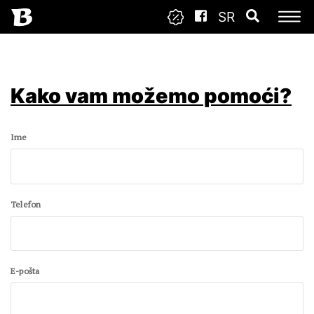
SR
Kako vam možemo pomoći?
Ime
Telefon
E-pošta