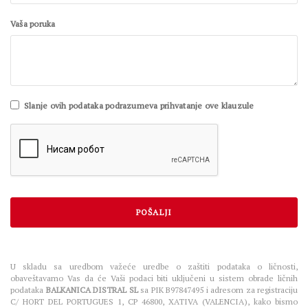
Vaša poruka
Slanje ovih podataka podrazumeva prihvatanje ove klauzule
U skladu sa uredbom važeće uredbe o zaštiti podataka o ličnosti,
obaveštavamo Vas da će Vaši podaci biti uključeni u sistem obrade ličnih
podataka
BALKANICA DISTRAL SL
sa PIK B97847495 i adresom za registraciju
C/ HORT DEL PORTUGUES 1, CP 46800, XATIVA (VALENCIA), kako bismo