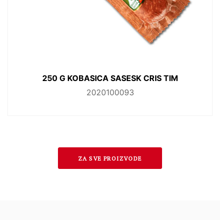
900 G ĆEVABI (MIČI) SVINJSKO I TELEĆE
EKSTRA CRIS TIM
2020400081
ZA SVE PROIZVODE