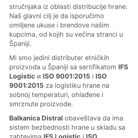
stručnjaka iz oblasti distribucije hrane.
Naš glavni cilj je da isporučimo
omiljene ukuse i brendove našim
kupcima, od kojih su većina stranci u
Španiji.
Mi smo jedini distributer etničkih
proizvoda u Španiji sa sertifikatom
IFS
Logistic
и
ISO 9001:2015
i
ISO
9001:2015
za logistiku hrane na
sobnoj temperaturi, ohlađene i
smrznute proizvode.
Balkanica Distral
obaveštava da ima
sistem bezbednosti hrane u skladu sa
zahtevima
IFS Logistic
i
ISO