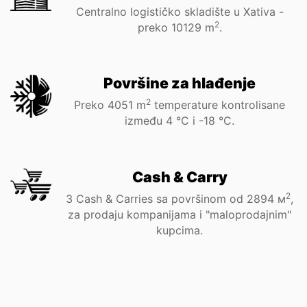
Centralno logističko skladište u Xativa -
2
preko
10500
m
.
Površine za hlađenje
2
Preko
4200
m
temperature kontrolisane
između 4 °C i -18 °C.
Cash & Carry
2
3 Cash & Carries sa površinom od
3000
м
,
za prodaju kompanijama i "maloprodajnim"
kupcima.