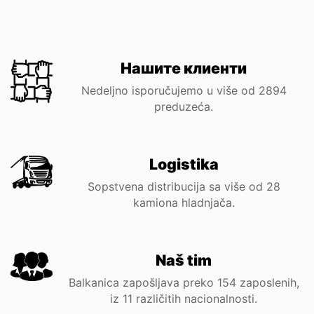
Нашите клиенти
Nedeljno isporučujemo u više od
3000
preduzeća.
Logistika
Sopstvena distribucija sa više od
30
kamiona hladnjača.
Naš tim
Balkanica zapošljava preko
160
zaposlenih,
iz 11 različitih nacionalnosti.