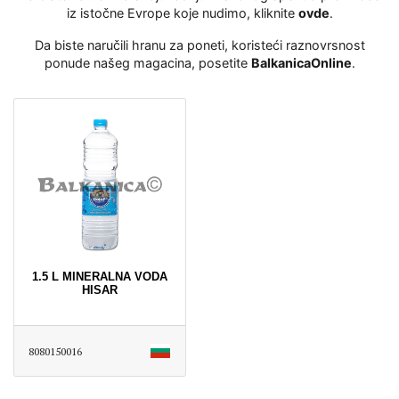
iz istočne Evrope koje nudimo, kliknite
ovde
․
Da biste naručili hranu za poneti, koristeći raznovrsnost
ponude našeg magacina, posetite
BalkanicaOnline
․
1.5 L MINERALNA VODA
HISAR
8080150016