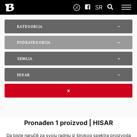
SR
KATEGORIJA
PODKATEGORIJA
ZEMLJA
HISAR
Pronađen
1
proizvod | HISAR
Da biste naručili za svoju radnju iz širokog spektra proizvoda