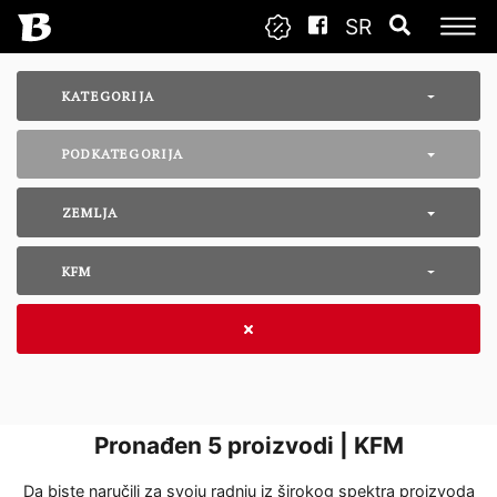
SR
KATEGORIJA
PODKATEGORIJA
ZEMLJA
KFM
Pronađen
5
proizvodi | KFM
Da biste naručili za svoju radnju iz širokog spektra proizvoda