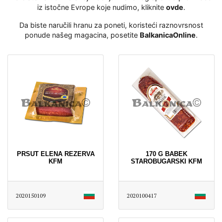
iz istočne Evrope koje nudimo, kliknite
ovde
․
Da biste naručili hranu za poneti, koristeći raznovrsnost
ponude našeg magacina, posetite
BalkanicaOnline
․
PRSUT ELENA REZERVA
170 G BABEK
KFM
STAROBUGARSKI KFM
2020150109
2020100417