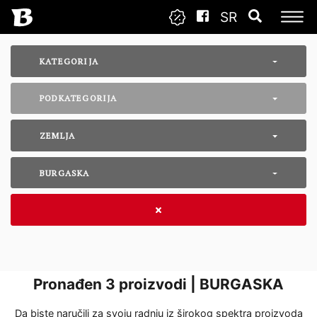
SR
KATEGORIJA
PODKATEGORIJA
ZEMLJA
BURGASKA
Pronađen
3
proizvodi | BURGASKA
Da biste naručili za svoju radnju iz širokog spektra proizvoda