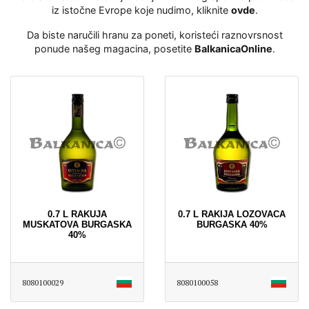
iz istočne Evrope koje nudimo, kliknite
ovde
․
Da biste naručili hranu za poneti, koristeći raznovrsnost
ponude našeg magacina, posetite
BalkanicaOnline
․
0.7 L RAKUJA
0.7 L RAKIJA LOZOVACA
MUSKATOVA BURGASKA
BURGASKA 40%
40%
8080100029
8080100058