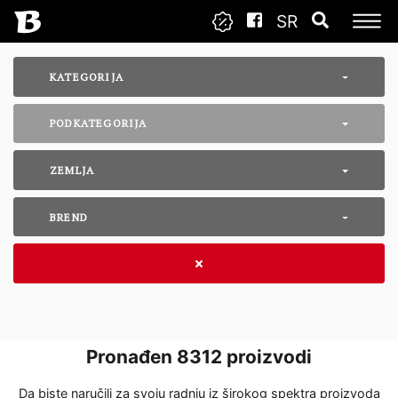
SR
KATEGORIJA
PODKATEGORIJA
ZEMLJA
BREND
Pronađen
8312
proizvodi
Da biste naručili za svoju radnju iz širokog spektra proizvoda