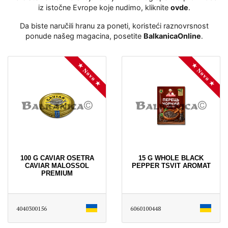
iz istočne Evrope koje nudimo, kliknite
ovde
․
Da biste naručili hranu za poneti, koristeći raznovrsnost
ponude našeg magacina, posetite
BalkanicaOnline
․
★ Novo ★
★ Novo ★
100 G CAVIAR OSETRA
15 G WHOLE BLACK
CAVIAR MALOSSOL
PEPPER TSVIT AROMAT
PREMIUM
4040300156
6060100448