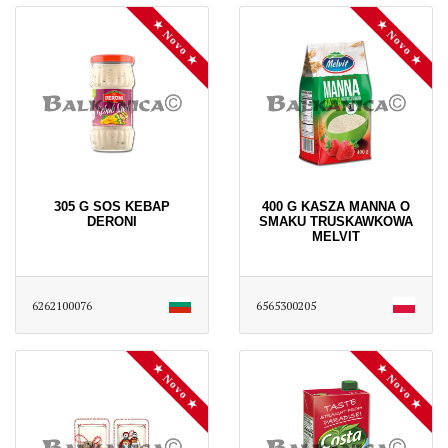
★ Novo ★
★ Novo ★
305 G SOS KEBAP
400 G KASZA MANNA O
DERONI
SMAKU TRUSKAWKOWA
MELVIT
6262100076
6565300205
★ Novo ★
★ Novo ★