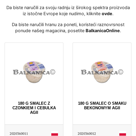
Da biste naručili za svoju radnju iz širokog spektra proizvoda
iz istočne Evrope koje nudimo, kliknite
ovde
․
Da biste naručili hranu za poneti, koristeći raznovrsnost
ponude našeg magacina, posetite
BalkanicaOnline
․
180 G SMALEC Z
180 G SMALEC O SMAKU
CZONKIEM I CEBULKA
BEKONOWYM AGII
AGII
2020360011
2020360012