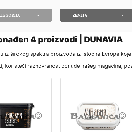
ATEGORIJA
ZEMLJA
onađen
4
proizvodi | DUNAVIA
nju iz širokog spektra proizvoda iz istočne Evrope koje
eti, koristeći raznovrsnost ponude našeg magacina, po