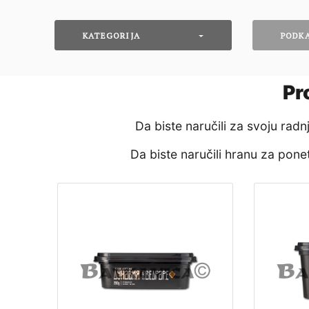
KATEGORIJA
PODK
Pr
Da biste naručili za svoju rad
Da biste naručili hranu za pon