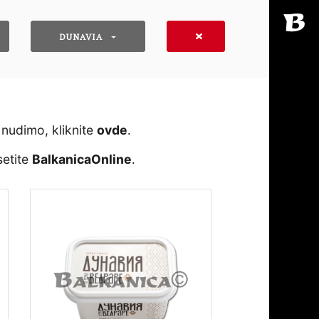
DUNAVIA
 nudimo, kliknite
ovde
․
setite
BalkanicaOnline
․