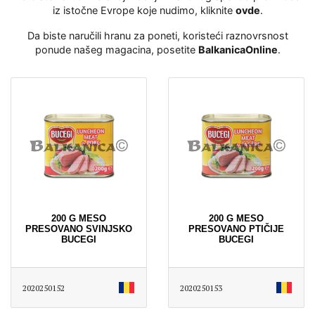
iz istočne Evrope koje nudimo, kliknite
ovde
․
Da biste naručili hranu za poneti, koristeći raznovrsnost
ponude našeg magacina, posetite
BalkanicaOnline
․
200 G MESO
200 G MESO
PRESOVANO SVINJSKO
PRESOVANO PTIČIJE
BUCEGI
BUCEGI
2020250152
2020250153