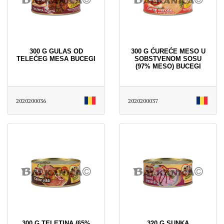
300 G GULAS OD
300 G ĆUREĆE MESO U
TELEĆEG MESA BUCEGI
SOBSTVENOM SOSU
(97% MESO) BUCEGI
2020200036
2020200037
300 G TELETINA (65%
320 G SUNKA