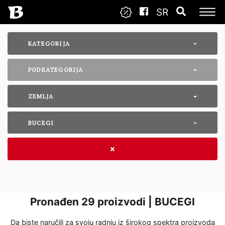
SR
KATEGORIJA
PODKATEGORIJA
ZEMLJA
BUCEGI
Pronađen
29
proizvodi | BUCEGI
Da biste naručili za svoju radnju iz širokog spektra proizvoda