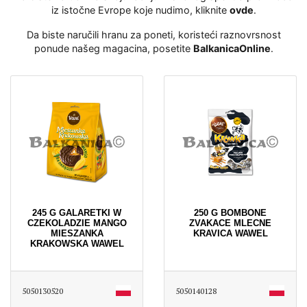
iz istočne Evrope koje nudimo, kliknite
ovde
․
Da biste naručili hranu za poneti, koristeći raznovrsnost
ponude našeg magacina, posetite
BalkanicaOnline
․
245 G GALARETKI W
250 G BOMBONE
CZEKOLADZIE MANGO
ZVAKACE MLECNE
MIESZANKA
KRAVICA WAWEL
KRAKOWSKA WAWEL
5050130520
5050140128