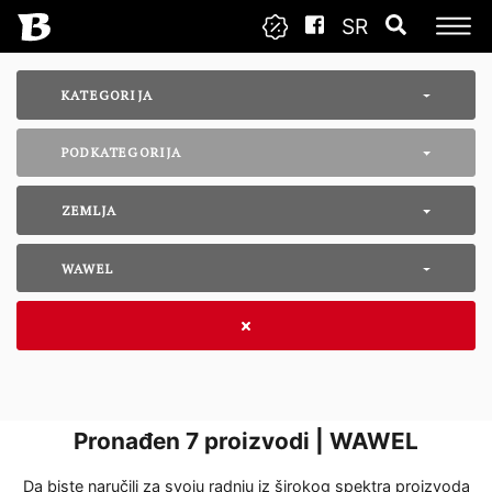
SR
KATEGORIJA
PODKATEGORIJA
ZEMLJA
WAWEL
Pronađen
7
proizvodi | WAWEL
Da biste naručili za svoju radnju iz širokog spektra proizvoda