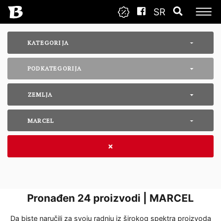
SR
KATEGORIJA
PODKATEGORIJA
ZEMLJA
MARCEL
Pronađen
24
proizvodi | MARCEL
Da biste naručili za svoju radnju iz širokog spektra proizvoda