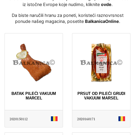
iz istočne Evrope koje nudimo, kliknite
ovde
․
Da biste naručili hranu za poneti, koristeći raznovrsnost
ponude našeg magacina, posetite
BalkanicaOnline
․
BATAK PILEĆI VAKUUM
PRSUT OD PILEĆI GRUDI
MARCEL
VAKUUM MARSEL
2020150112
2020160171