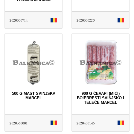
2020300714
2020300220
500 G MAST SVINJSKA
900 G ĆEVAPI (MIĆI)
MARCEL
BOIERRESTI SVINJSKO I
TELEĆE MARCEL
2020360001
2020400145