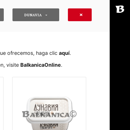
DUNAVIA
que ofrecemos, haga clic
aquí
․
n, visite
BalkanicaOnline
․