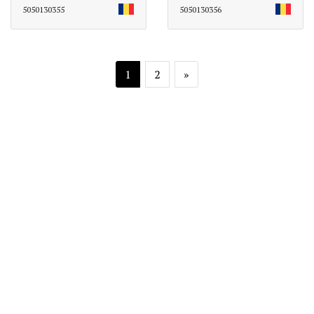
5050130355
5050130356
1
2
»