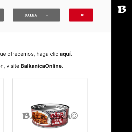
BALEA
que ofrecemos, haga clic
aquí
․
n, visite
BalkanicaOnline
․