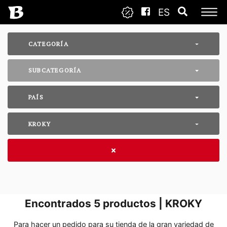
ES
CATEGORÍA
SUBCATEGORÍA
PAÍS
KROKY
Encontrados
5
productos | KROKY
Para hacer un pedido para su tienda de la gran variedad de