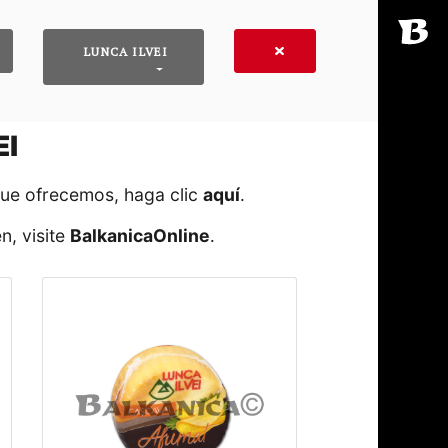
LUNCA ILVEI
EI
que ofrecemos, haga clic
aquí
․
n, visite
BalkanicaOnline
․