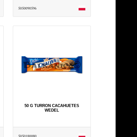
5050090596
50 G TURRON CACAHUETES
WEDEL
5050180080