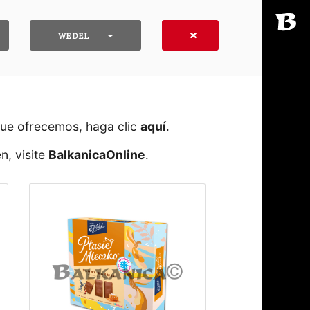
WEDEL
que ofrecemos, haga clic
aquí
․
n, visite
BalkanicaOnline
․