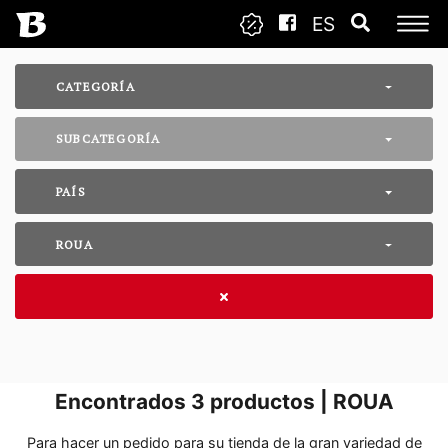
ES
CATEGORÍA
SUBCATEGORÍA
PAÍS
ROUA
Encontrados
3
productos | ROUA
Para hacer un pedido para su tienda de la gran variedad de