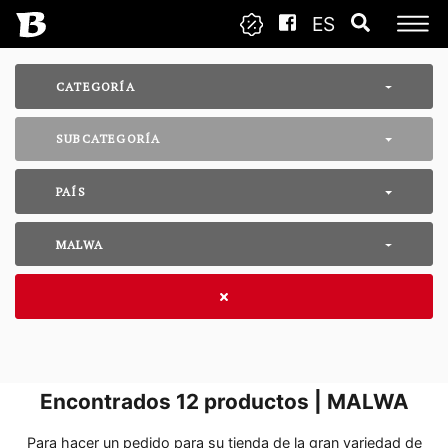
ES
CATEGORÍA
SUBCATEGORÍA
PAÍS
MALWA
Encontrados
12
productos | MALWA
Para hacer un pedido para su tienda de la gran variedad de