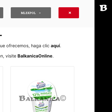
MLEKPOL
L
que ofrecemos, haga clic
aquí
․
n, visite
BalkanicaOnline
․