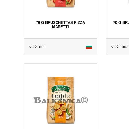
70 G BRUSCHETTAS PIZZA
70 G B
MARETTI
6565600161
6565750045