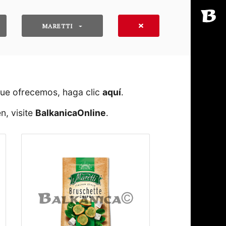
MARETTI
que ofrecemos, haga clic
aquí
․
n, visite
BalkanicaOnline
․