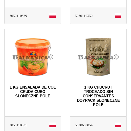
3030110329
3030110330
1 KG ENSALADA DE COL
1 KG CHUCRUT
CRUDA CUBO
TROCEADO SIN
SLONECZNE POLE
CONSERVANTES
DOYPACK SLONECZNE
POLE
3030110331
3030600034