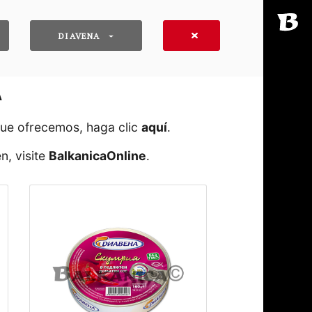
DIAVENA
A
que ofrecemos, haga clic
aquí
․
n, visite
BalkanicaOnline
․