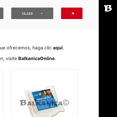
CLASS
que ofrecemos, haga clic
aquí
․
n, visite
BalkanicaOnline
․