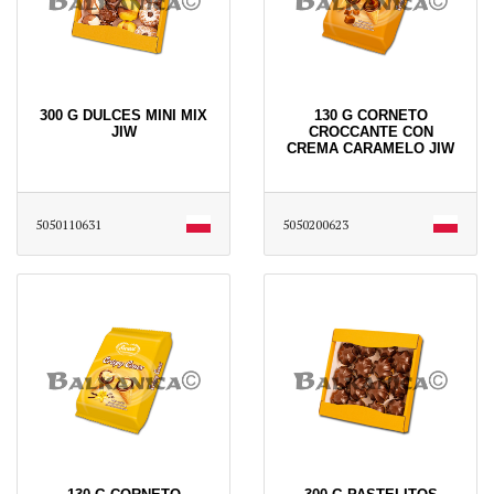
300 G DULCES MINI MIX
130 G CORNETO
JIW
CROCCANTE CON
CREMA CARAMELO JIW
5050110631
5050200623