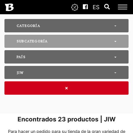
ES
CATEGORÍA
SUBCATEGORÍA
PAÍS
JIW
Encontrados
23
productos | JIW
Para hacer un pedido para su tienda de la gran variedad de