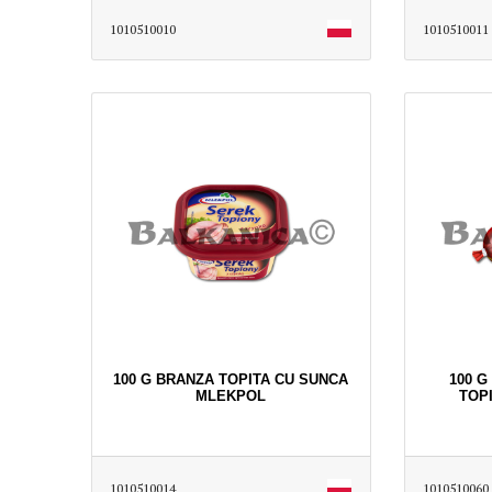
1010510010
1010510011
100 G BRANZA TOPITA CU SUNCA
100 G
MLEKPOL
TOP
1010510014
1010510060