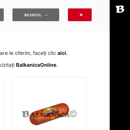
MLEKPOL
e le oferim, faceți clic
aici
․
izitați
BalkanicaOnline
․