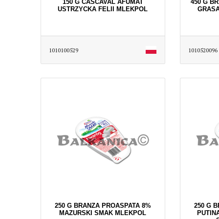
150 G CASCAVAL AFUMAT
450 G B
USTRZYCKA FELII MLEKPOL
GRASA
1010100529
1010520096
250 G BRANZA PROASPATA 8%
250 G 
MAZURSKI SMAK MLEKPOL
PUTIN