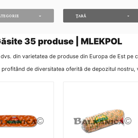
ATEGORIE
ȚARĂ
ăsite
35
produse | MLEKPOL
vs. din varietatea de produse din Europa de Est pe car
rofitând de diversitatea oferită de depozitul nostru, v