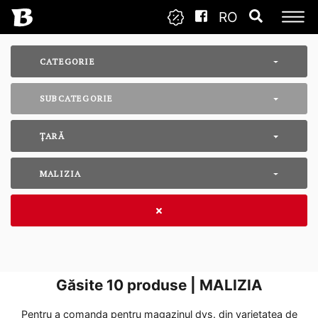
RO
CATEGORIE
SUBCATEGORIE
ȚARĂ
MALIZIA
Găsite
10
produse | MALIZIA
Pentru a comanda pentru magazinul dvs. din varietatea de