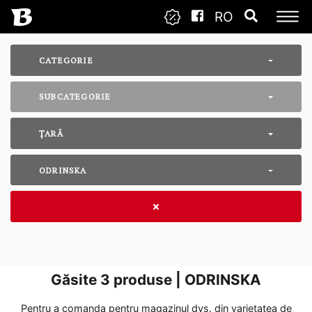
RO
CATEGORIE
SUBCATEGORIE
ȚARĂ
ODRINSKA
Găsite
3
produse | ODRINSKA
Pentru a comanda pentru magazinul dvs. din varietatea de