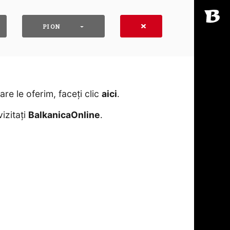
PION
e le oferim, faceți clic
aici
․
izitați
BalkanicaOnline
․