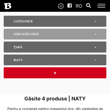
RO
CATEGORIE
SUBCATEGORIE
ȚARĂ
NATY
Găsite
4
produse | NATY
Pentru a comanda pentru magazinul dvs. din varietatea de