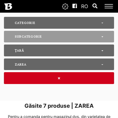
RO
CATEGORIE
SUBCATEGORIE
ȚARĂ
ZAREA
Găsite
7
produse | ZAREA
Pentru a comanda pentru magazinul dvs. din varietatea de