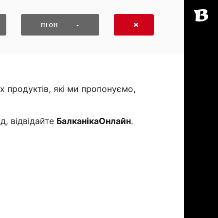
ПІОН
 продуктів, які ми пропонуємо,
д, відвідайте
БалканікаОнлайн
․