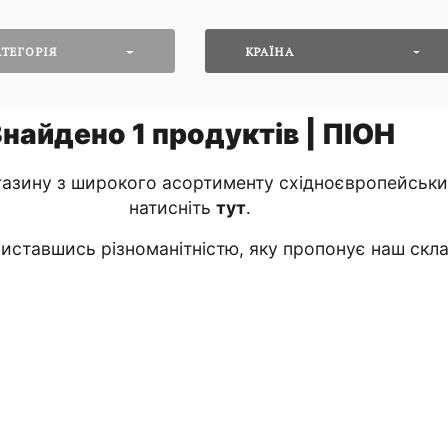
ТЕГОРІЯ
КРАЇНА
Знайдено
1
продуктів | ПІОН
азину з широкого асортименту східноєвропейських
натисніть
тут
․
ставшись різноманітністю, яку пропонує наш скла