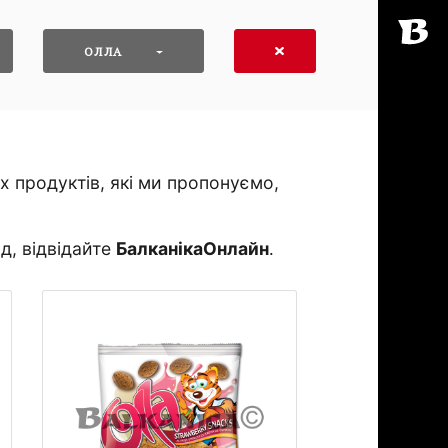
ОЛЛА
 продуктів, які ми пропонуємо,
д, відвідайте
БалканікаОнлайн
․