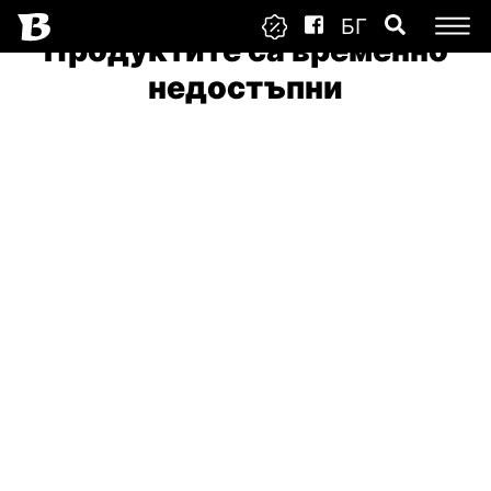
БГ
Продуктите са временно
недостъпни