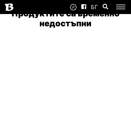
БГ
Продуктите са временно
недостъпни