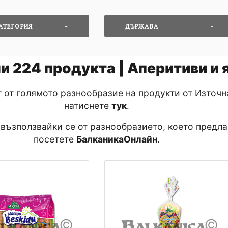
АТЕГОРИЯ
ДЪРЖАВА
ни
224
продукта | Аперитиви и 
т от голямото разнообразие на продукти от Източн
натиснете
тук
․
 възползвайки се от разнообразието, което предла
посетете
БалканикаОнлайн
․