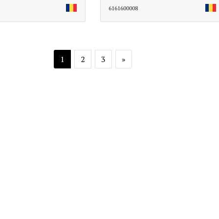
6161600008
1
2
3
»