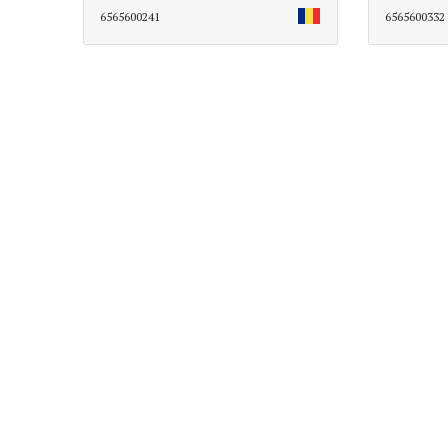
6565600241
6565600332